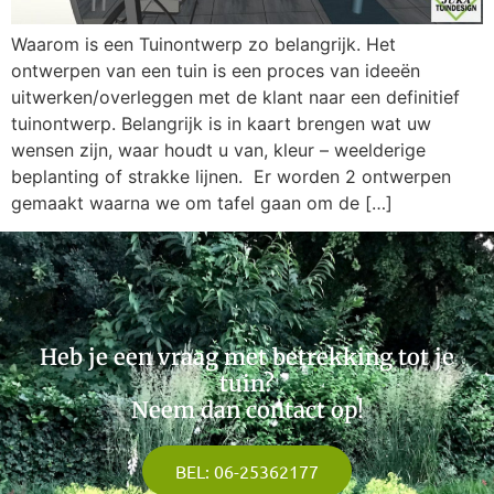
Waarom is een Tuinontwerp zo belangrijk. Het
ontwerpen van een tuin is een proces van ideeën
uitwerken/overleggen met de klant naar een definitief
tuinontwerp. Belangrijk is in kaart brengen wat uw
wensen zijn, waar houdt u van, kleur – weelderige
beplanting of strakke lijnen. Er worden 2 ontwerpen
gemaakt waarna we om tafel gaan om de […]
Heb je een vraag met betrekking tot je
tuin?
Neem dan contact op!
BEL: 06-25362177