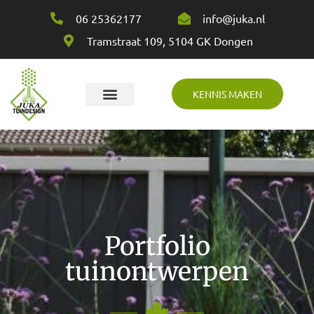
06 25362177
info@juka.nl
Tramstraat 109, 5104 GK Dongen
KENNIS MAKEN
Over Juka
Portfolio
tuinontwerpen