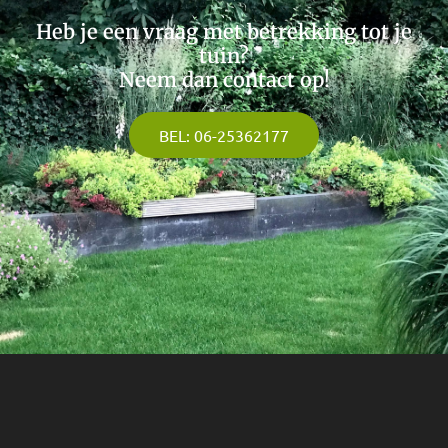
Heb je een vraag met betrekking tot je
tuin?
Neem dan contact op!
BEL: 06-25362177