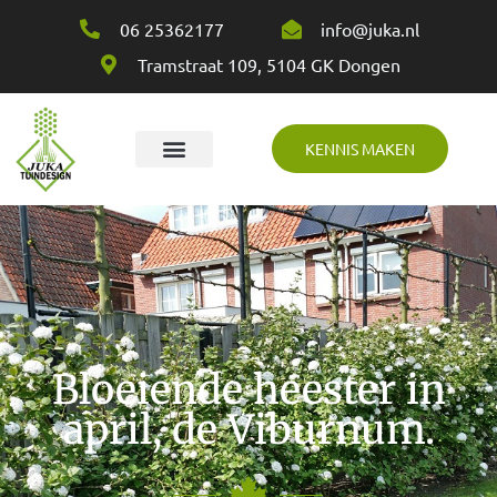
06 25362177
info@juka.nl
Tramstraat 109, 5104 GK Dongen
KENNIS MAKEN
Over Juka
Bloeiende heester in
april, de Viburnum.