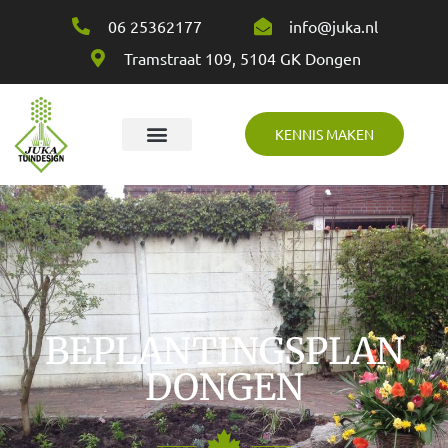
06 25362177
info@juka.nl
Tramstraat 109, 5104 GK Dongen
KENNIS MAKEN
Over Juka
BEPLANTINGSPLAN
DONGEN