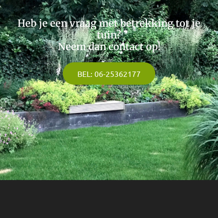
Heb je een vraag met betrekking tot je
tuin?
Neem dan contact op!
BEL: 06-25362177