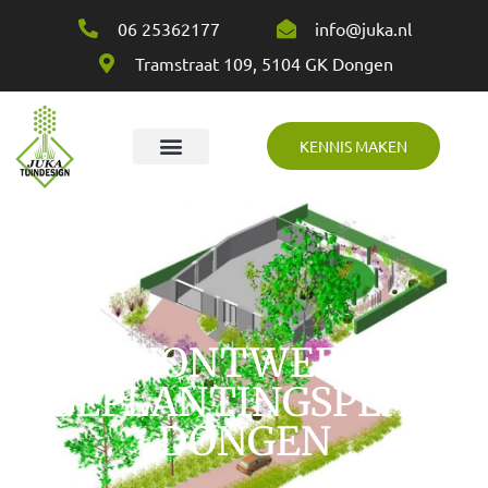
06 25362177
info@juka.nl
Tramstraat 109, 5104 GK Dongen
KENNIS MAKEN
Over Juka
TUINONTWERP EN
BEPLANTINGSPLAN
DONGEN