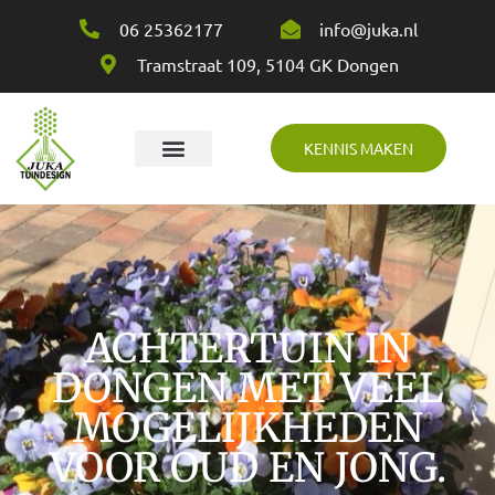
06 25362177
info@juka.nl
Tramstraat 109, 5104 GK Dongen
KENNIS MAKEN
Over Juka
ACHTERTUIN IN
DONGEN MET VEEL
MOGELIJKHEDEN
VOOR OUD EN JONG.