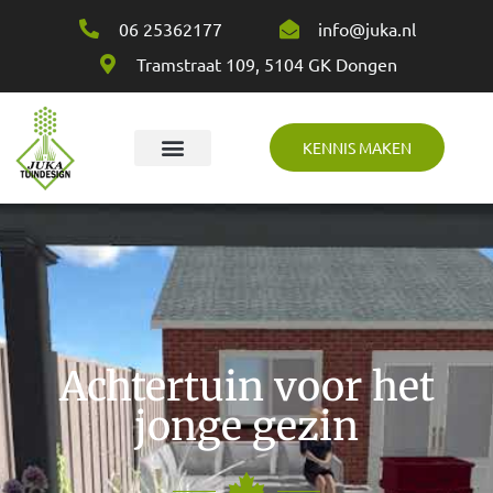
06 25362177
info@juka.nl
Tramstraat 109, 5104 GK Dongen
KENNIS MAKEN
Over Juka
Achtertuin voor het
jonge gezin