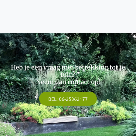
Heb je een vraag met betrekking tot je
tuin?
Neem dan contact op!
BEL: 06-25362177