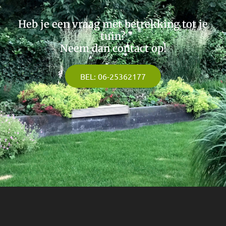
Heb je een vraag met betrekking tot je
tuin?
Neem dan contact op!
BEL: 06-25362177