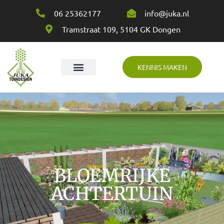
06 25362177
info@juka.nl
Tramstraat 109, 5104 GK Dongen
KENNIS MAKEN
Over Juka
BLOEMRIJKE
ACHTERTUIN