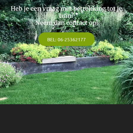
Heb je een vraag met betrekking tot je
tuin?
Neem dan contact op!
BEL: 06-25362177