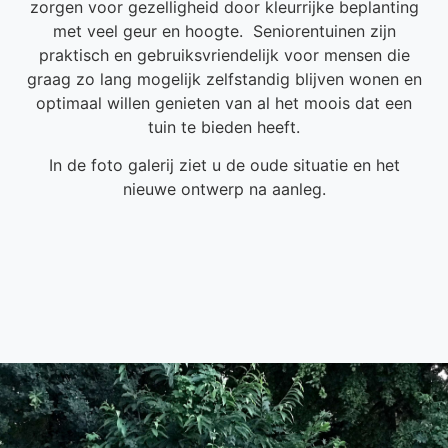
zorgen voor gezelligheid door kleurrijke beplanting
met veel geur en hoogte. Seniorentuinen zijn
praktisch en gebruiksvriendelijk voor mensen die
graag zo lang mogelijk zelfstandig blijven wonen en
optimaal willen genieten van al het moois dat een
tuin te bieden heeft.
In de foto galerij ziet u de oude situatie en het
nieuwe ontwerp na aanleg.
Mooie beplanting, kunstgras en ruimte voor
Zicht vanuit terras
Zicht naar woning
1000012484
1000012496
1000012499
1000012481
gereedschap en klilo