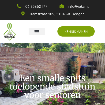
06 25362177
info@juka.nl
Tramstraat 109, 5104 GK Dongen
KENNIS MAKEN
Over Juka
Een smalle spits
toelopende stadstuin
voor senioren