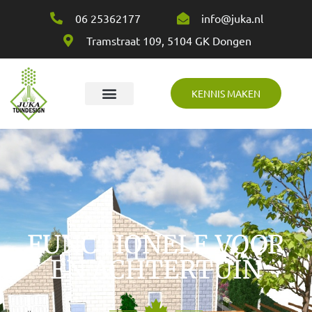
06 25362177
info@juka.nl
Tramstraat 109, 5104 GK Dongen
KENNIS MAKEN
Over Juka
FUNCTIONELE VOOR
EN ACHTERTUIN