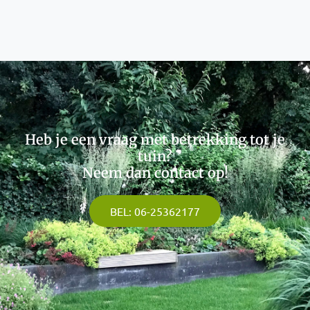
Heb je een vraag met betrekking tot je
tuin?
Neem dan contact op!
BEL: 06-25362177