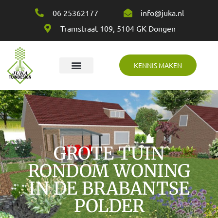
06 25362177
info@juka.nl
Tramstraat 109, 5104 GK Dongen
KENNIS MAKEN
Over Juka
GROTE TUIN
RONDOM WONING
IN DE BRABANTSE
POLDER