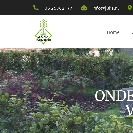
06 25362177
info@juka.nl
Home
ONDE