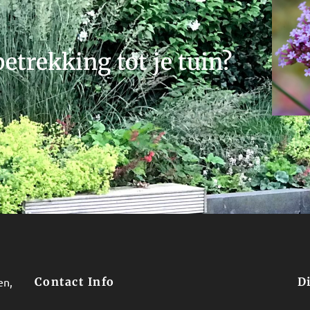
etrekking tot je tuin?
en,
Contact Info
D