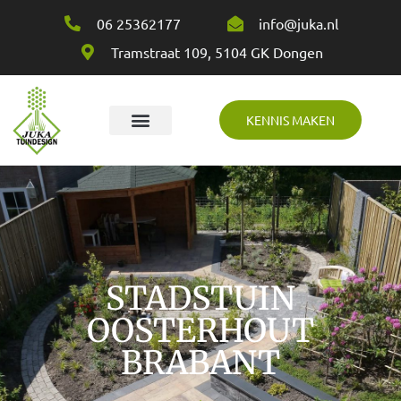
06 25362177
info@juka.nl
Tramstraat 109, 5104 GK Dongen
KENNIS MAKEN
Over Juka
STADSTUIN
OOSTERHOUT
BRABANT