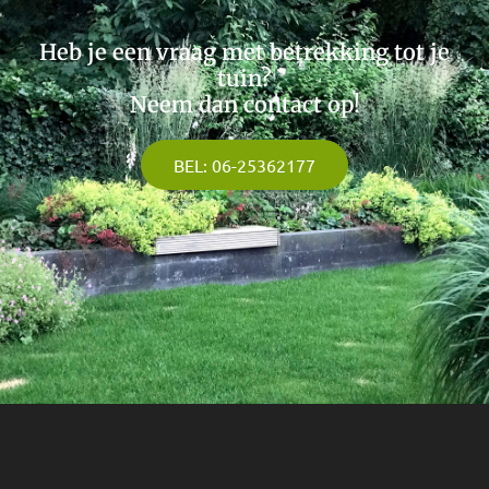
Heb je een vraag met betrekking tot je
tuin?
Neem dan contact op!
BEL: 06-25362177