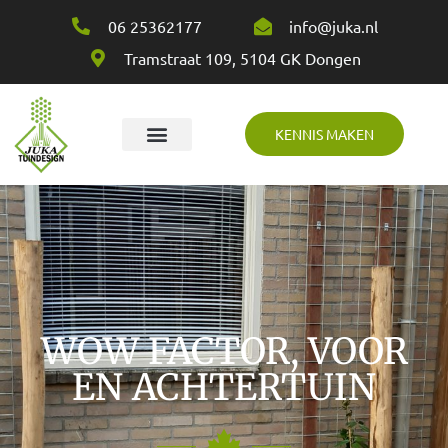
06 25362177
info@juka.nl
Tramstraat 109, 5104 GK Dongen
KENNIS MAKEN
Over Juka
WOW FACTOR, VOOR
EN ACHTERTUIN