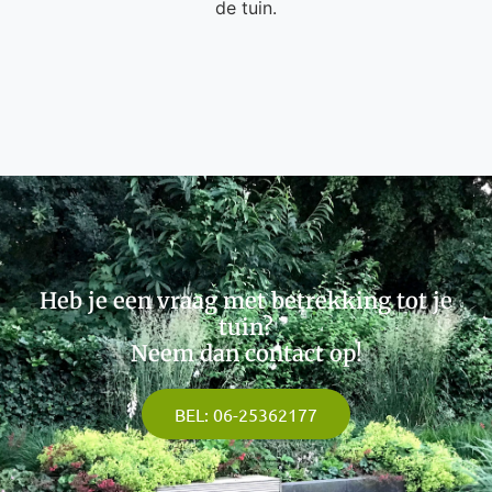
de tuin.
Heb je een vraag met betrekking tot je
tuin?
Neem dan contact op!
BEL: 06-25362177