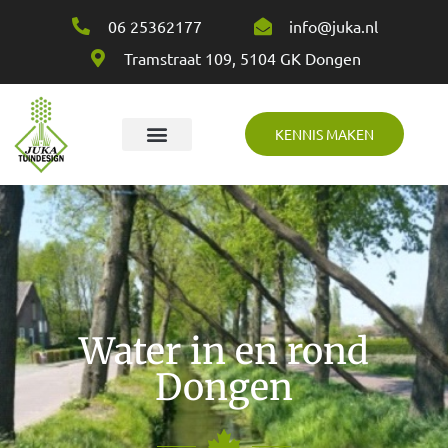
06 25362177
info@juka.nl
Tramstraat 109, 5104 GK Dongen
KENNIS MAKEN
Over Juka
Water in en rond
Dongen