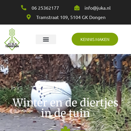
06 25362177
info@juka.nl
Tramstraat 109, 5104 GK Dongen
KENNIS MAKEN
Over Juka
Winter en de diertjes
in de tuin